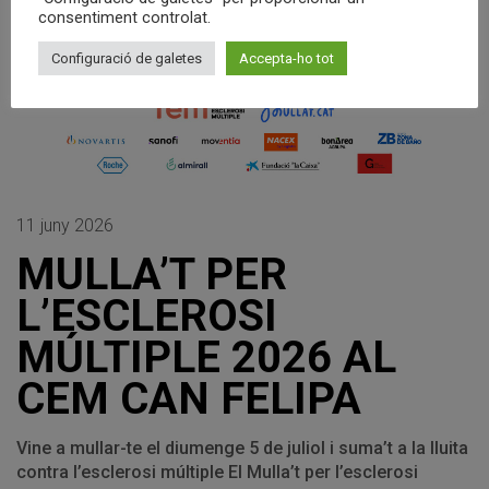
consentiment controlat.
Configuració de galetes
Accepta-ho tot
11 juny 2026
MULLA’T PER
L’ESCLEROSI
MÚLTIPLE 2026 AL
CEM CAN FELIPA
Vine a mullar-te el diumenge 5 de juliol i suma’t a la lluita
contra l’esclerosi múltiple El Mulla’t per l’esclerosi