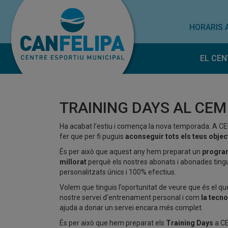
HORARIS 
EL CEN
Horar
Norm
TRAINING DAYS AL CEM
Treba
Subve
Ha acabat l’estiu i comença la nova temporada. A C
fer que per fi puguis
aconseguir tots els teus objec
És per això que aquest any hem preparat un
progra
millorat
perquè els nostres abonats i abonades tingu
personalitzats únics i 100% efectius.
Volem que tinguis l’oportunitat de veure que és el q
nostre servei d’entrenament personal i com
la tecno
ajuda a donar un servei encara més complet.
És per això que hem preparat els
Training Days
a CE