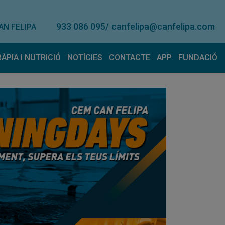
933 086 095
/
canfelipa@canfelipa.com
AN FELIPA
RÀPIA I NUTRICIÓ
NOTÍCIES
CONTACTE
APP
FUNDACIÓ
onal
eràpia
Lloguer de material
Nutrició
Contacte
Suggerimen