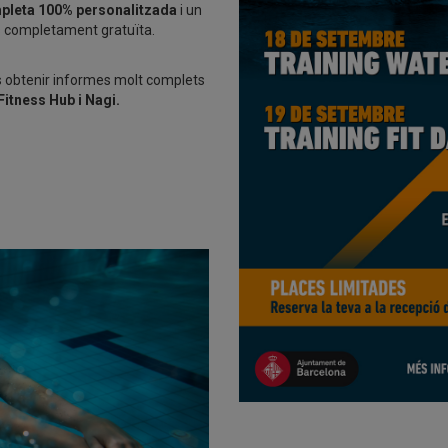
pleta 100% personalitzada
i un
s completament gratuïta.
às obtenir informes molt complets
Fitness Hub i Nagi.