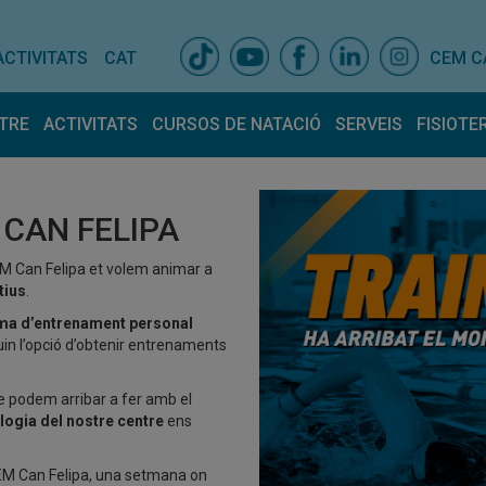
ACTIVITATS
CAT
CEM C
TRE
ACTIVITATS
CURSOS DE NATACIÓ
SERVEIS
FISIOTE
is centre
Activitats dirigides
Espais
Horari Activitats
Entrenador pers
Fisiot
ativa
Equip
 CAN FELIPA
lla amb nosaltres
Tarifes
ncions atur
EM Can Felipa et volem animar a
tius
.
ma d’entrenament personal
in l’opció d’obtenir entrenaments
ue podem arribar a fer amb el
logia del nostre centre
ens
M Can Felipa, una setmana on