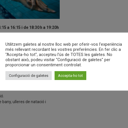
15 a 16:15 i de 18:30 h a 19:20h
ts els abonats i abonades del
stiguin buscant un entrenador
Utilitzem galetes al nostre lloc web per oferir-vos l’experiència
ica de natació.
més rellevant recordant les vostres preferències. En fer clic a
"Accepta-ho tot", accepteu l'ús de TOTES les galetes. No
obstant això, podeu visitar "Configuració de galetes" per
proporcionar un consentiment controlat.
stil a determinar per
Configuració de galetes
Accepta-ho tot
’aigua
ió.
bany, ulleres de natació i