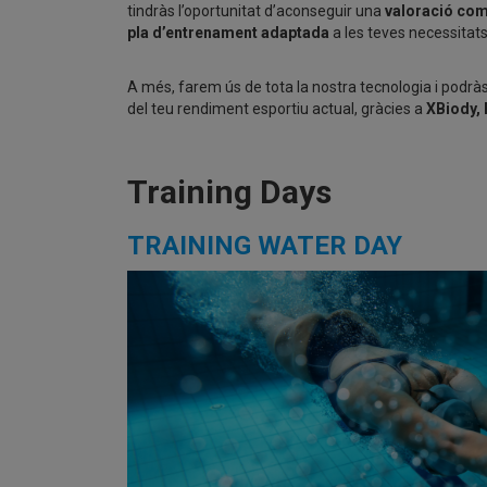
tindràs l’oportunitat d’aconseguir una
valoració com
pla d’entrenament adaptada
a les teves necessitat
A més, farem ús de tota la nostra tecnologia i podr
del teu rendiment esportiu actual, gràcies a
XBiody, 
Training Days
TRAINING WATER DAY