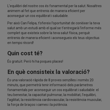
L’equilibri del nostre cos és fonamental per la salut. Nosaltres
animem al fet que entrenis de manera eficient per
aconseguir un cos equilibrat i saludable.
Per això Can Felipa, t’ofereix l’oportunitat de conèixer la teva
salut amb un estudi amb el qual se t’entregarà l’informe més
complet que existeix sobre la teva salut física, perquè
entrenis de manera eficient i aconsegueix els teus objectius
en temps rècord!
Quin cost té?
És gratuït. Però hi ha poques places!
En què consisteix la valoració?
És una valoració ràpida de 8 proves senzilles i només 20
minuts, que permetrà tenir informació dels paràmetres
fonamentals per aconseguir un cos equilibrat i saludable: el
teu benestar, la capacitat pulmonar, la mobilitat, l’equilibri,
l’agilitat, la resistència cardiovascular, la resistència muscular,
la força de braços i cames i la potència.