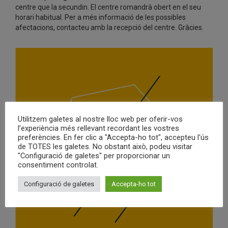
centre que la secundin. El centre romandrà obert en el seu
horari habitual. Per a més informació de les possibles
afectacions, contacteu amb la recepció del centre. Gràcies.
Utilitzem galetes al nostre lloc web per oferir-vos
l’experiència més rellevant recordant les vostres
preferències. En fer clic a "Accepta-ho tot", accepteu l'ús
de TOTES les galetes. No obstant això, podeu visitar
"Configuració de galetes" per proporcionar un
consentiment controlat.
Configuració de galetes
Accepta-ho tot