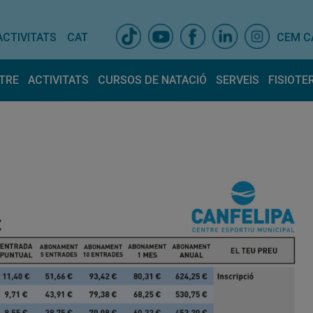
ACTIVITATS
CAT
CEM C
TRE
ACTIVITATS
CURSOS DE NATACIÓ
SERVEIS
FISIOTE
is centre
Activitats dirigides
Espais
Horari Activitats
Entrenador pers
Fisiot
ativa
Equip
lla amb nosaltres
Tarifes
ncions atur