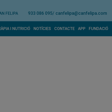
933 086 095
/
canfelipa@canfelipa.com
AN FELIPA
RÀPIA I NUTRICIÓ
NOTÍCIES
CONTACTE
APP
FUNDACIÓ
onal
eràpia
Lloguer de material
Nutrició
Contacte
Suggerimen