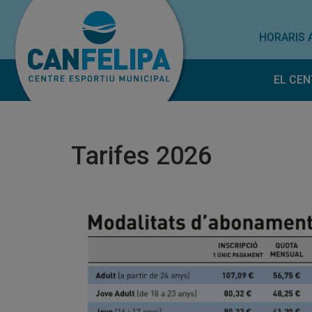
HORARIS 
EL CEN
Horar
Norm
Tarifes 2026
Treba
Subve