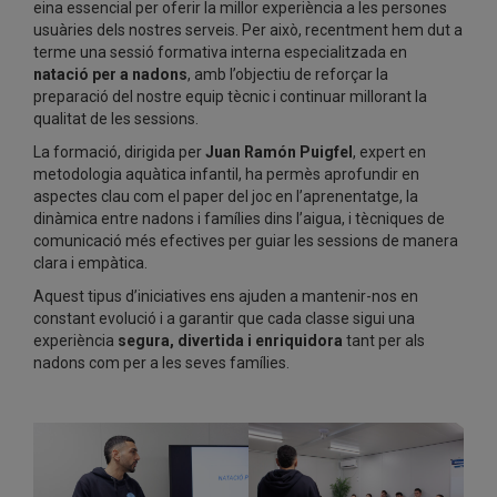
eina essencial per oferir la millor experiència a les persones
usuàries dels nostres serveis. Per això, recentment hem dut a
terme una sessió formativa interna especialitzada en
natació per a nadons
, amb l’objectiu de reforçar la
preparació del nostre equip tècnic i continuar millorant la
qualitat de les sessions.
La formació, dirigida per
Juan Ramón Puigfel
, expert en
metodologia aquàtica infantil, ha permès aprofundir en
aspectes clau com el paper del joc en l’aprenentatge, la
dinàmica entre nadons i famílies dins l’aigua, i tècniques de
comunicació més efectives per guiar les sessions de manera
clara i empàtica.
Aquest tipus d’iniciatives ens ajuden a mantenir-nos en
constant evolució i a garantir que cada classe sigui una
experiència
segura, divertida i enriquidora
tant per als
nadons com per a les seves famílies.