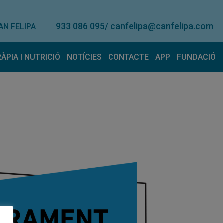
933 086 095
/
canfelipa@canfelipa.com
AN FELIPA
RÀPIA I NUTRICIÓ
NOTÍCIES
CONTACTE
APP
FUNDACIÓ
onal
eràpia
Lloguer de material
Nutrició
Contacte
Suggerimen