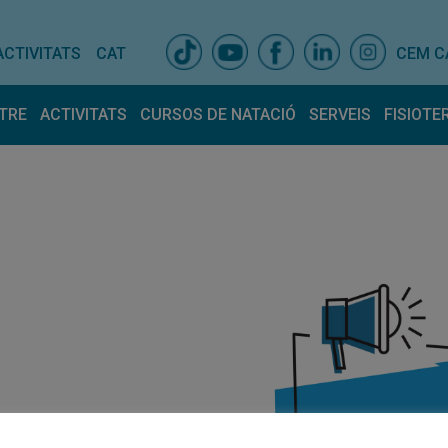
ACTIVITATS
CAT
CEM C
TRE
ACTIVITATS
CURSOS DE NATACIÓ
SERVEIS
FISIOTE
is centre
Activitats dirigides
Espais
Horari Activitats
Entrenador pers
Fisiot
ativa
Equip
lla amb nosaltres
Tarifes
ncions atur