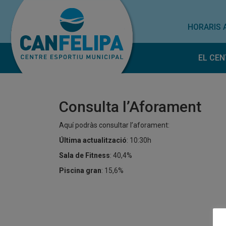
HORARIS 
EL CEN
Horar
Norm
Consulta l’Aforament
Treba
Subve
Aquí podràs consultar l’aforament:
Última actualització
: 10:30h
Sala de Fitness
: 40,4%
Piscina gran
: 15,6%