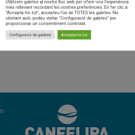
Utilitzem galetes al nostre lloc web per oferir-vos l’experiència
més rellevant recordant les vostres preferències. En fer clic a
"Accepta-ho tot", accepteu l'ús de TOTES les galetes. No
obstant això, podeu visitar "Configuració de galetes" per
proporcionar un consentiment controlat.
Configuració de galetes
Accepta-ho tot
ES
·