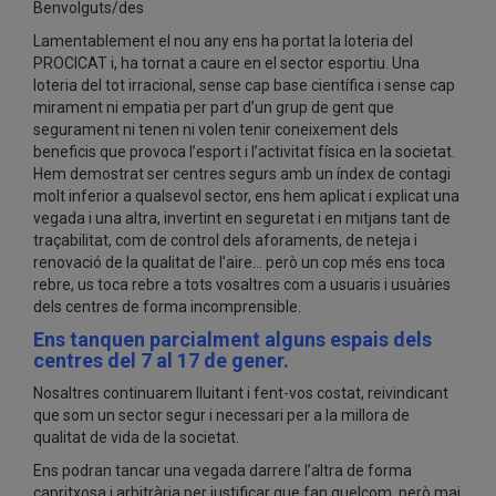
Benvolguts/des
Lamentablement el nou any ens ha portat la loteria del
PROCICAT i, ha tornat a caure en el sector esportiu. Una
loteria del tot irracional, sense cap base científica i sense cap
mirament ni empatia per part d’un grup de gent que
segurament ni tenen ni volen tenir coneixement dels
beneficis que provoca l’esport i l’activitat física en la societat.
Hem demostrat ser centres segurs amb un índex de contagi
molt inferior a qualsevol sector, ens hem aplicat i explicat una
vegada i una altra, invertint en seguretat i en mitjans tant de
traçabilitat, com de control dels aforaments, de neteja i
renovació de la qualitat de l’aire… però un cop més ens toca
rebre, us toca rebre a tots vosaltres com a usuaris i usuàries
dels centres de forma incomprensible.
Ens tanquen parcialment alguns espais dels
centres del 7 al 17 de gener.
Nosaltres continuarem lluitant i fent-vos costat, reivindicant
que som un sector segur i necessari per a la millora de
qualitat de vida de la societat.
Ens podran tancar una vegada darrere l’altra de forma
capritxosa i arbitrària per justificar que fan quelcom, però mai