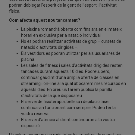
podran doblegar l’esperit de la gent de l’esport i l’activitat
física.
Com afecta aquest nou tancament?
La piscina romandrà oberta com fins ara en el mateix
horari en exclusiva per a natació individual.
No es podran realitzar activitats de grup – cursets de
natació o activitats dirigides –.
Els vestidors es podran utilitzar per als usuaris/es de
piscina.
Les sales de fitness i sales d’activitats dirigides resten
tancades durant aquests 10 dies. Podreu, però,
continuar gaudint d’una àmplia oferta de classes en
streaming i on-line a la qual abocarem més recursos en
aquests dies. En breu us farem pública la parrilla
d’activitats de la que disposareu.
El servei de fisioteràpia, bellesa i depilació làser
continuaran funcionant com sempre. Podeu fer la
vostra reserva.
El servei d’atenció al client continuaran a la vostra
disposició.
Us volem agrair un cop més totes les mostres de suport que