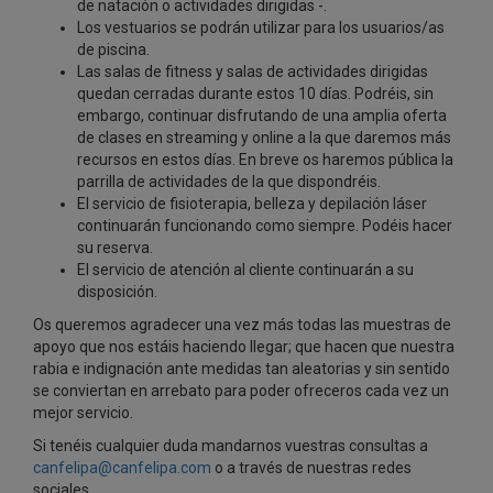
de natación o actividades dirigidas -.
Los vestuarios se podrán utilizar para los usuarios/as
de piscina.
Las salas de fitness y salas de actividades dirigidas
quedan cerradas durante estos 10 días. Podréis, sin
embargo, continuar disfrutando de una amplia oferta
de clases en streaming y online a la que daremos más
recursos en estos días. En breve os haremos pública la
parrilla de actividades de la que dispondréis.
El servicio de fisioterapia, belleza y depilación láser
continuarán funcionando como siempre. Podéis hacer
su reserva.
El servicio de atención al cliente continuarán a su
disposición.
Os queremos agradecer una vez más todas las muestras de
apoyo que nos estáis haciendo llegar; que hacen que nuestra
rabia e indignación ante medidas tan aleatorias y sin sentido
se conviertan en arrebato para poder ofreceros cada vez un
mejor servicio.
Si tenéis cualquier duda mandarnos vuestras consultas a
canfelipa@canfelipa.com
o a través de nuestras redes
sociales.