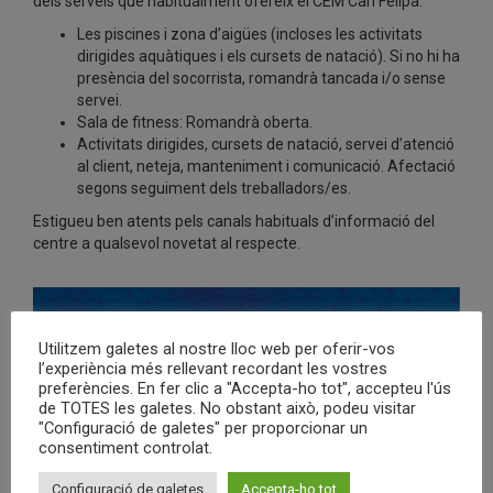
dels serveis que habitualment ofereix el CEM Can Felipa.
Les piscines i zona d’aigües (incloses les activitats
dirigides aquàtiques i els cursets de natació). Si no hi ha
presència del socorrista, romandrà tancada i/o sense
servei.
Sala de fitness: Romandrà oberta.
Activitats dirigides, cursets de natació, servei d’atenció
al client, neteja, manteniment i comunicació. Afectació
segons seguiment dels treballadors/es.
Estigueu ben atents pels canals habituals d’informació del
centre a qualsevol novetat al respecte.
Utilitzem galetes al nostre lloc web per oferir-vos
l’experiència més rellevant recordant les vostres
preferències. En fer clic a "Accepta-ho tot", accepteu l'ús
de TOTES les galetes. No obstant això, podeu visitar
"Configuració de galetes" per proporcionar un
consentiment controlat.
Configuració de galetes
Accepta-ho tot