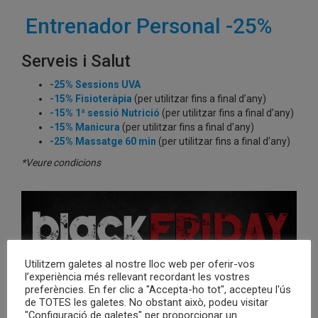
Entrenador Personal -25%
Serveis i Salut
-25%
Sessions UVA
-15%
Fisioteràpia
(per utilitzar fins a final d’any)
-15%
1ª sessió Nutrició
(per utilitzar fins a final d’any)
-15%
Manicura
(per utilitzar fins a final d’any)
-25%
Massatge 60 min
(per utilitzar fins a final d’any)
*Veure condicions
Utilitzem galetes al nostre lloc web per oferir-vos
l’experiència més rellevant recordant les vostres
preferències. En fer clic a "Accepta-ho tot", accepteu l'ús
de TOTES les galetes. No obstant això, podeu visitar
"Configuració de galetes" per proporcionar un