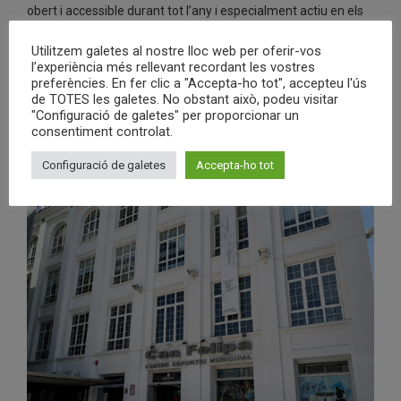
obert i accessible durant tot l’any i especialment actiu en els
mesos d’estiu. Un refugi per cuidar-se, descansar i fer front a
la calor en un entorn agradable i proper.
Utilitzem galetes al nostre lloc web per oferir-vos
l’experiència més rellevant recordant les vostres
preferències. En fer clic a "Accepta-ho tot", accepteu l'ús
de TOTES les galetes. No obstant això, podeu visitar
"Configuració de galetes" per proporcionar un
consentiment controlat.
Configuració de galetes
Accepta-ho tot