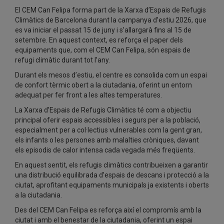
El CEM Can Felipa forma part de la Xarxa d’Espais de Refugis
Climàtics de Barcelona durant la campanya d’estiu 2026, que
es va iniciar el passat 15 de juny i s’allargarà fins al 15 de
setembre. En aquest context, es reforça el paper dels
equipaments que, com el CEM Can Felipa, són espais de
refugi climàtic durant tot l’any.
Durant els mesos d’estiu, el centre es consolida com un espai
de confort tèrmic obert a la ciutadania, oferint un entorn
adequat per fer front a les altes temperatures.
La Xarxa d’Espais de Refugis Climàtics té com a objectiu
principal oferir espais accessibles i segurs per a la població,
especialment per a col·lectius vulnerables com la gent gran,
els infants o les persones amb malalties cròniques, davant
els episodis de calor intensa cada vegada més freqüents.
En aquest sentit, els refugis climàtics contribueixen a garantir
una distribució equilibrada d’espais de descans i protecció a la
ciutat, aprofitant equipaments municipals ja existents i oberts
a la ciutadania.
Des del CEM Can Felipa es reforça així el compromís amb la
ciutat i amb el benestar de la ciutadania, oferint un espai