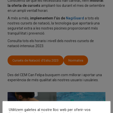
Conscients de que les necessitats han canviat, hem
millorat
la oferta de cursets
ampliant-los durant el mes de setembre
en un ampli ventall horari.
A més a més,
implementem l’ús de
NagiGuard
a tots els
nostres cursets de natació, la tecnologia que aportarà una
seguretat extra a les nostres piscines proporcionant més
tranquil·litat i prevenció.
Consulta tots els horaris i nivell dels nostres cursets de
natació intensius 2023.
Cursets de Natació d’Estiu 2023
Normativa
Des del CEM Can Felipa busquem com millorar i aportar una
experiència de més qualitat als nostres usuaris i usuàries.
Utilitzem galetes al nostre lloc web per oferir-vos