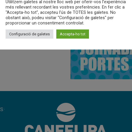
Utilitzem galetes al nostre lloc web per oferir-vos l’experiència
rtes
més rellevant recordant les vostres preferències. En fer clic a
"Accepta-ho tot", accepteu l'ús de TOTES les galetes. No
obstant això, podeu visitar "Configuració de galetes" per
 consultar-ho a la nostra
proporcionar un consentiment controlat.
Configuració de galetes
Accepta-ho tot
ES
·