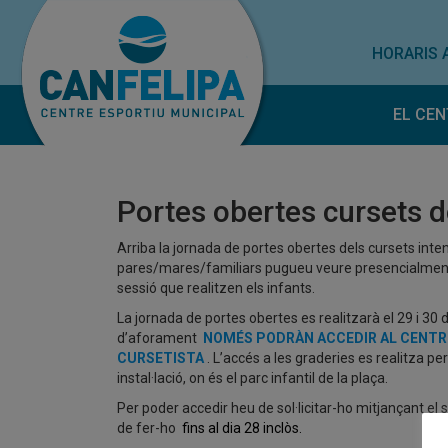
HORARIS 
EL CEN
Horar
Norm
Portes obertes cursets d
Treba
Subve
Arriba la jornada de portes obertes dels cursets int
pares/mares/familiars pugueu veure presencialment 
sessió que realitzen els infants.
La jornada de portes obertes es realitzarà el 29 i 30 
d’aforament
NOMÉS PODRÀN ACCEDIR AL CENTR
CURSETISTA
. L’accés a les graderies es realitza per
instal·lació, on és el parc infantil de la plaça.
Per poder accedir heu de sol·licitar-ho mitjançant el
de fer-ho
fins al dia 28 inclòs.