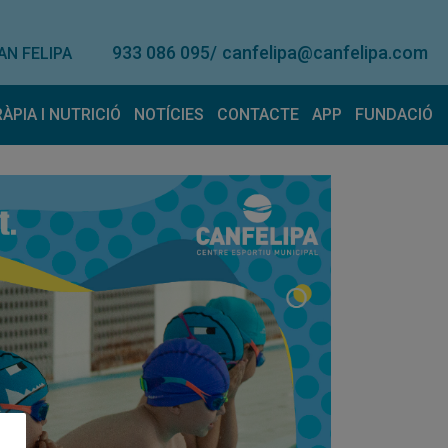
933 086 095
/
canfelipa@canfelipa.com
AN FELIPA
RÀPIA I NUTRICIÓ
NOTÍCIES
CONTACTE
APP
FUNDACIÓ
onal
eràpia
Lloguer de material
Nutrició
Contacte
Suggerimen