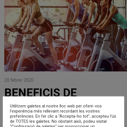
20 febrer 2020
BENEFICIS DE
L’SPINNING PER A LA
Utilitzem galetes al nostre lloc web per oferir-vos
TEVA SALUT FÍSICA I
l’experiència més rellevant recordant les vostres
preferències. En fer clic a "Accepta-ho tot", accepteu l'ús
MENTAL
de TOTES les galetes. No obstant això, podeu visitar
"Configuració de galetes" per proporcionar un