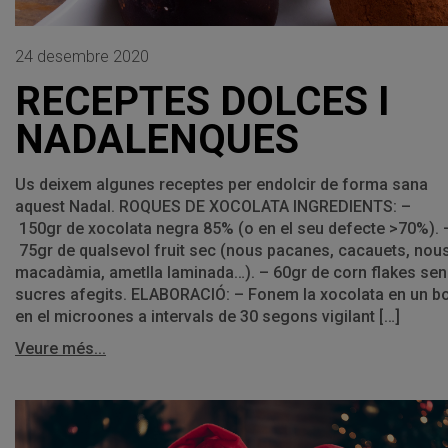
24 desembre 2020
RECEPTES DOLCES I
NADALENQUES
Us deixem algunes receptes per endolcir de forma sana
aquest Nadal. ROQUES DE XOCOLATA INGREDIENTS: –
150gr de xocolata negra 85% (o en el seu defecte >70%). 
75gr de qualsevol fruit sec (nous pacanes, cacauets, nou
macadàmia, ametlla laminada…). – 60gr de corn flakes se
sucres afegits. ELABORACIÓ: – Fonem la xocolata en un bo
en el microones a intervals de 30 segons vigilant […]
Veure més...