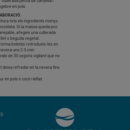
1 cullerada petita de canyella i
ngebre en pols.
ABORACIÓ:
ritura tots els ingredients menys
 xocolata. Si la massa queda poc
nejable, afegeix una cullerada
 llet o beguda vegetal.
Forma boletes i introdueix-les en
 nevera uns 2-5 min.
vals de 30 segons vigilant que no
t deixa refredar en la nevera fins
 en pols o coco ratllat.
ES
·