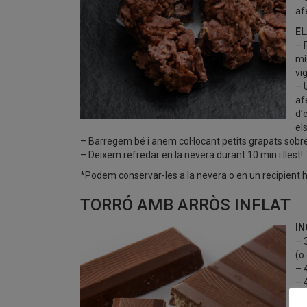
af
EL
– 
mi
vi
– 
af
d’
el
– Barregem bé i anem col·locant petits grapats sobr
– Deixem refredar en la nevera durant 10 min i llest!
*Podem conservar-les a la nevera o en un recipient
TORRÓ AMB ARRÒS INFLAT
IN
– 
(o
– 
– 
ce