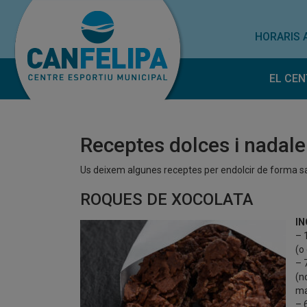
HORARIS 
EL CEN
Horar
Norm
Receptes dolces i nadal
Treba
Subve
Us deixem algunes receptes per endolcir de forma s
ROQUES DE XOCOLATA
IN
– 
(o
– 
(n
ma
– 