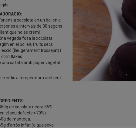
egits.
ABORACIÓ:
Fonem la xocolata en un bol en el
croones a intervals de 30 segons
gilant que no es cremi.
Una vegada fosa la xocolata
egim en el bol els fruits secs
elecció (lleugerament trossejat) i
s corn flakes.
e una safata amb paper vegetal.
 hermètic a temperatura ambient.
GREDIENTS:
350g de xocolata negra 85%
 en el seu defecte >70%).
40g de mantega.
45g d’arròs inflat (o qualsevol
real inflat sense sucre; quinoa,