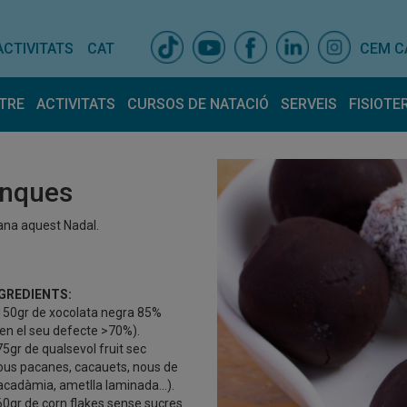
ACTIVITATS
CAT
CEM C
TRE
ACTIVITATS
CURSOS DE NATACIÓ
SERVEIS
FISIOTE
is centre
Activitats dirigides
Espais
Horari Activitats
Entrenador pers
Fisiot
ativa
Equip
enques
lla amb nosaltres
Tarifes
ncions atur
ana aquest Nadal.
GREDIENTS:
150gr de xocolata negra 85%
 en el seu defecte >70%).
75gr de qualsevol fruit sec
ous pacanes, cacauets, nous de
cadàmia, ametlla laminada…).
60gr de corn flakes sense sucres