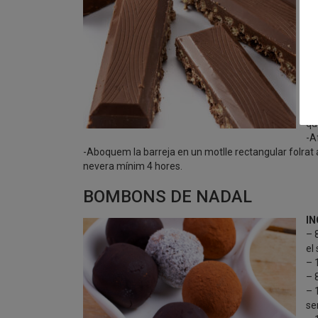
bl
EL
-T
ju
pe
-Q
co
re
qu
-A
-Aboquem la barreja en un motlle rectangular folrat 
nevera mínim 4 hores.
BOMBONS DE NADAL
IN
– 
el
– 
– 
– 
se