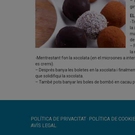
– 
gi
EL
-T
la
ma
de
– 
la
-Mentrestant fon la xocolata (en el microones a inter
es cremi).
– Després banya les boletes en la xocolata i finalmen
que solidifiqui la xocolata.
– També pots banyar les boles de bombó en cacau pur
POLÍTICA DE PRIVACITAT
·
POLÍTICA DE COOKI
AVÍS LEGAL