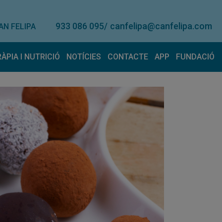
933 086 095
/
canfelipa@canfelipa.com
AN FELIPA
RÀPIA I NUTRICIÓ
NOTÍCIES
CONTACTE
APP
FUNDACIÓ
onal
eràpia
Lloguer de material
Nutrició
Contacte
Suggerimen