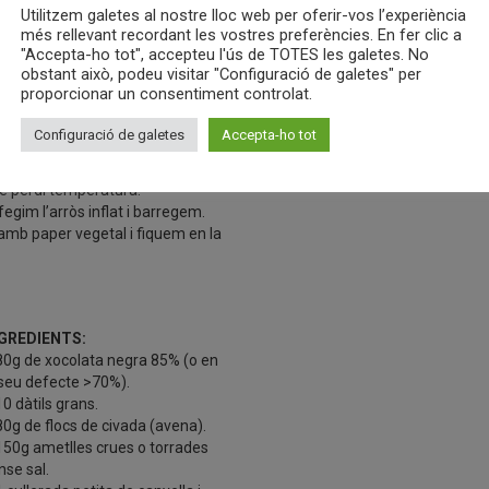
at…).
Utilitzem galetes al nostre lloc web per oferir-vos l’experiència
més rellevant recordant les vostres preferències. En fer clic a
ABORACIÓ:
"Accepta-ho tot", accepteu l'ús de TOTES les galetes. No
rossejar la xocolata i incorporar-la
obstant això, podeu visitar "Configuració de galetes" per
nt amb la mantega en un cassó
proporcionar un consentiment controlat.
r fondre-ho al bany maria.
uan tinguem la xocolata
Configuració de galetes
Accepta-ho tot
mpletament fosa, la deixem
posar a temperatura ambient fins
e perdi temperatura.
fegim l’arròs inflat i barregem.
amb paper vegetal i fiquem en la
GREDIENTS:
80g de xocolata negra 85% (o en
 seu defecte >70%).
10 dàtils grans.
80g de flocs de civada (avena).
150g ametlles crues o torrades
nse sal.