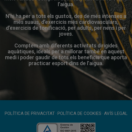
l’aigua.
N’hi ha per a tots els gustos, des de més intenses a
més suaus, d’exercicis més cardiovasculars,
d’exercicis de tonificació, per adults, per nens i per
joves.
Comptem amb diferents activitats dirigides
aquàtiques, ideals per a millorar també en aquest
medi i poder gaudir de tots els beneficis que aporta
practicar esport dins de l’aigua.
POLÍTICA DE PRIVACITAT
·
POLÍTICA DE COOKIES
·
AVÍS LEGAL