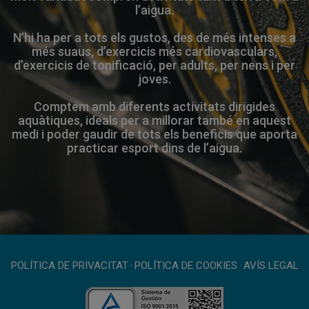
l’aigua.
N’hi ha per a tots els gustos, des de més intenses a
més suaus, d’exercicis més cardiovasculars,
d’exercicis de tonificació, per adults, per nens i per
joves.
Comptem amb diferents activitats dirigides
aquàtiques, ideals per a millorar també en aquest
medi i poder gaudir de tots els beneficis que aporta
practicar esport dins de l’aigua.
POLÍTICA DE PRIVACITAT
·
POLÍTICA DE COOKIES
·
AVÍS LEGAL