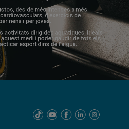
 gustos, des de més intenses a més
cardiovasculars, d’exercicis de
 per nens i per joves.
activitats dirigides aquàtiques, ideals
 aquest medi i poder gaudir de tots els
acticar esport dins de l’aigua.