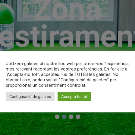
ona d’aigü
Utilitzem galetes al nostre lloc web per oferir-vos l’experiència
més rellevant recordant les vostres preferències. En fer clic a
"Accepta-ho tot", accepteu l'ús de TOTES les galetes. No
obstant això, podeu visitar "Configuració de galetes" per
proporcionar un consentiment controlat.
Configuració de galetes
Accepta-ho tot