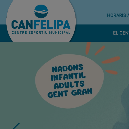
HORARIS 
EL CEN
Horar
Norm
Treba
Subve