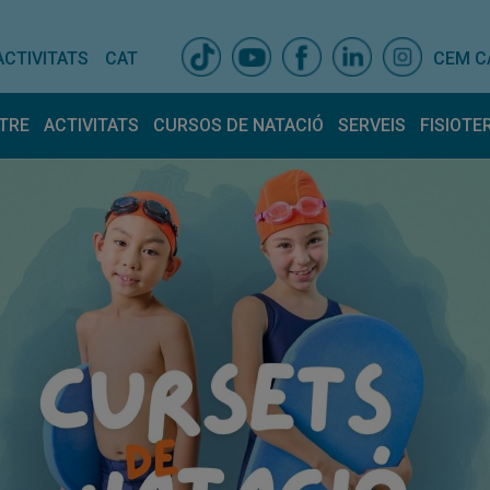
ACTIVITATS
CAT
CEM C
TRE
ACTIVITATS
CURSOS DE NATACIÓ
SERVEIS
FISIOTE
is centre
Activitats dirigides
Espais
Horari Activitats
Entrenador pers
Fisiot
ativa
Equip
lla amb nosaltres
Tarifes
ncions atur