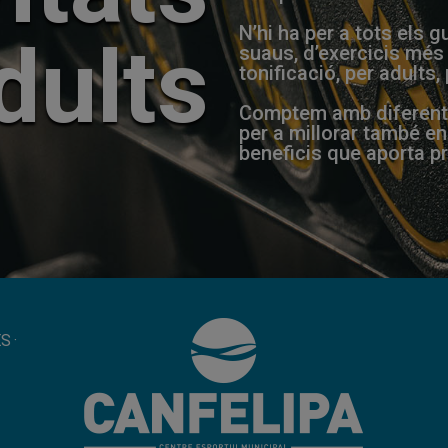
N’hi ha per a tots els
dults
suaus, d’exercicis més 
tonificació, per adults,
Comptem amb diferents 
per a millorar també en
beneficis que aporta pr
ES
·