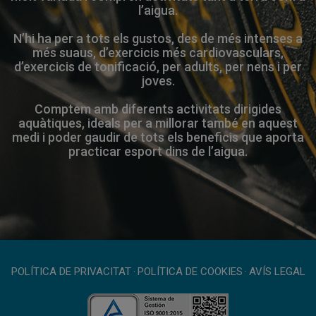
l’aigua.
N’hi ha per a tots els gustos, des de més intenses a
més suaus, d’exercicis més cardiovasculars,
d’exercicis de tonificació, per adults, per nens i per
joves.
Comptem amb diferents activitats dirigides
aquàtiques, ideals per a millorar també en aquest
medi i poder gaudir de tots els beneficis que aporta
practicar esport dins de l’aigua.
POLÍTICA DE PRIVACITAT
·
POLÍTICA DE COOKIES
·
AVÍS LEGAL