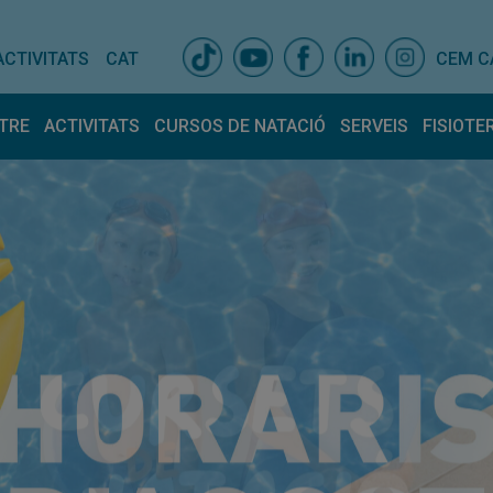
ACTIVITATS
CAT
CEM C
TRE
ACTIVITATS
CURSOS DE NATACIÓ
SERVEIS
FISIOTE
is centre
Activitats
Espais
Horari Activitats
Entrenador pers
Fisiot
dirigides
ativa
Equip
lla amb
Tarifes
tres
ncions atur