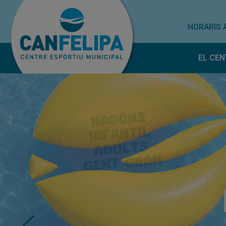
HORARIS 
EL CEN
Horar
Norm
Treba
nosal
Subve