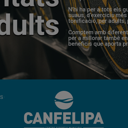
N’hi ha per a tots els
dults
suaus, d’exercicis més 
tonificació, per adults,
Comptem amb diferents 
per a millorar també en
beneficis que aporta pr
ES
·