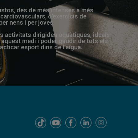
 gustos, des de més intenses a més
cardiovasculars, d’exercicis de
 per nens i per joves.
activitats dirigides aquàtiques, ideals
 aquest medi i poder gaudir de tots els
acticar esport dins de l’aigua.