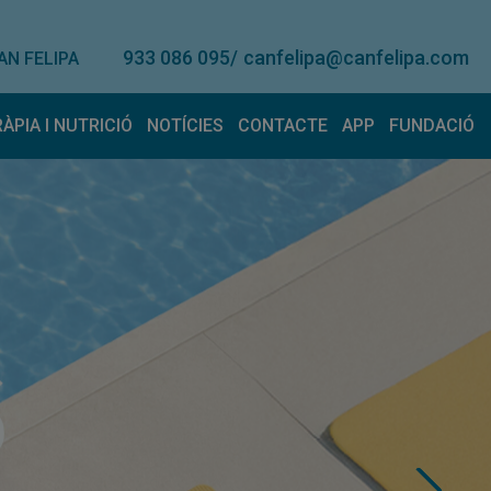
933 086 095
/
canfelipa@canfelipa.com
AN FELIPA
RÀPIA I NUTRICIÓ
NOTÍCIES
CONTACTE
APP
FUNDACIÓ
onal
eràpia
Lloguer de material
Nutrició
Contacte
Suggeriment