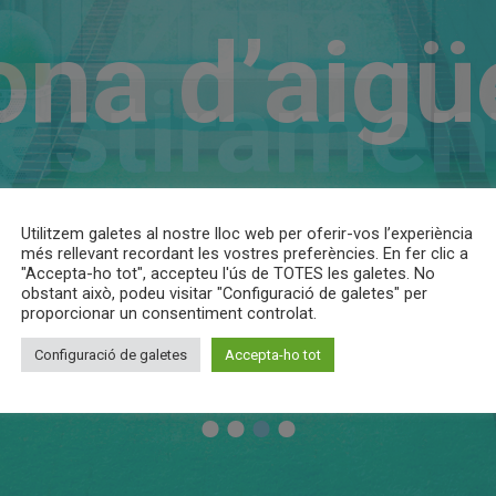
ona d’aigü
Utilitzem galetes al nostre lloc web per oferir-vos l’experiència
més rellevant recordant les vostres preferències. En fer clic a
"Accepta-ho tot", accepteu l'ús de TOTES les galetes. No
obstant això, podeu visitar "Configuració de galetes" per
proporcionar un consentiment controlat.
Configuració de galetes
Accepta-ho tot