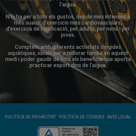
l’aigua.
N’hi ha per a tots els gustos, des de més intenses a
més suaus, d’exercicis més cardiovasculars,
d’exercicis de tonificació, per adults, per nens i per
joves.
Comptem amb diferents activitats dirigides
aquàtiques, ideals per a millorar també en aquest
medi i poder gaudir de tots els beneficis que aporta
practicar esport dins de l’aigua.
POLÍTICA DE PRIVACITAT
·
POLÍTICA DE COOKIES
·
AVÍS LEGAL