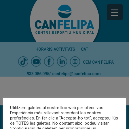
HORARIS ACTIVITATS
CAT
CEM CAN FELIPA
933 086 095
/
canfelipa@canfelipa.com
Utilitzem galetes al nostre lloc web per oferir-vos
l’experiència més rellevant recordant les vostres
preferències. En fer clic a "Accepta-ho tot", accepteu l'ús
POLÍTICA DE PRIVACITAT
·
POLÍTICA DE COOKIES
·
AVÍS LEGAL
de TOTES les galetes. No obstant això, podeu visitar
"Configuració de galetes" per proporcionar un