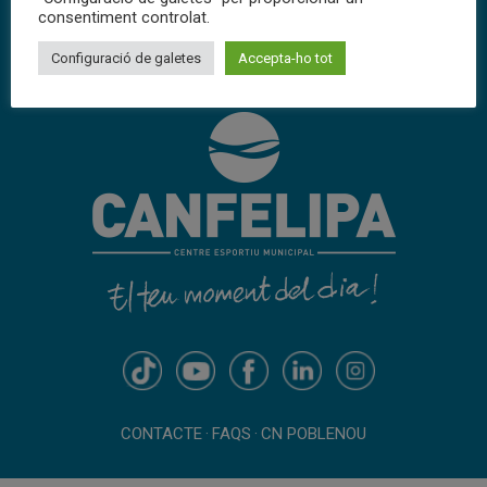
consentiment controlat.
Configuració de galetes
Accepta-ho tot
CONTACTE
·
FAQS
·
CN POBLENOU