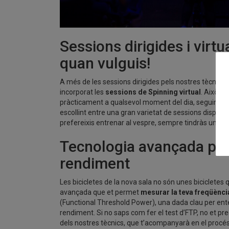
Sessions dirigides i virtu
quan vulguis!
A més de les sessions dirigides pels nostres tècnics
incorporat les
sessions de Spinning virtual
. Això vo
pràcticament a qualsevol moment del dia, seguint la gu
escollint entre una gran varietat de sessions disponib
prefereixis entrenar al vespre, sempre tindràs una bi
Tecnologia avançada per 
rendiment
Les bicicletes de la nova sala no són unes bicicletes
avançada que et permet
mesurar la teva freqüència
(Functional Threshold Power), una dada clau per entend
rendiment. Si no saps com fer el test d’FTP, no et p
dels nostres tècnics, que t’acompanyarà en el procé