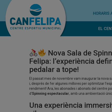
HORARIS 
EL CEN
Horar
Norm
Nova Sala de Spinn
Treba
Felipa: l’experiència defi
Subve
pedalar a tope!
El passat mes de novembre vam inaugurar la nova s
i, després de fer algunes millores per optimitzar l’espa
rendiment! Ara, les abonades i abonats del centre po
d’
Spinning espectacular
, amb una ambientació única
Una experiència immersiv