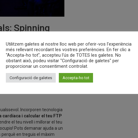
als: Spinning
Utilitzem galetes al nostre lloc web per oferir-vos l’experiència
més rellevant recordant les vostres preferències. En fer clic a
 i tècniques especialitzades, hem
"Accepta-ho tot", accepteu l'ús de TOTES les galetes. No
l dir que podràs fer una classe
obstant això, podeu visitar "Configuració de galetes" per
ia d’instructors virtuals i
proporcionar un consentiment controlat.
les. Així, siguis més de matí o
ci esperant-te!
Configuració de galetes
Accepta-ho tot
conèixer el teu
 qualssevol. Incorporen tecnologia
 cardíaca i calcular el teu FTP
re el teu nivell i millorar el teu
reocupis! Pots demanar ajuda a un
s perquè en treguis el màxim