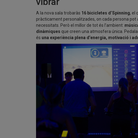
vibrar
A la nova sala trobaràs
16 bicicletes d’Spinning
, el
pràcticament personalitzades, on cada persona pot ad
necessitats. Però el millor de tot és l’ambient:
música
dinàmiques
que creen una atmosfera única. Pedalar
és
una experiència plena d’energia, motivació i ad