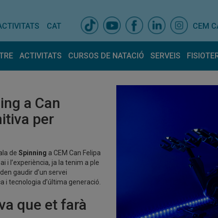
ACTIVITATS
CAT
CEM C
TRE
ACTIVITATS
CURSOS DE NATACIÓ
SERVEIS
FISIOTE
is centre
Activitats dirigides
Espais
Horari Activitats
Entrenador pers
Fisiot
ativa
Equip
ing a Can
lla amb nosaltres
Tarifes
nitiva per
ncions atur
ala de
Spinning
a CEM Can Felipa
i i l’experiència, ja la tenim a ple
den gaudir d’un servei
 i tecnologia d’última generació.
a que et farà