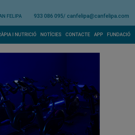
933 086 095
/
canfelipa@canfelipa.com
AN FELIPA
RÀPIA I NUTRICIÓ
NOTÍCIES
CONTACTE
APP
FUNDACIÓ
onal
eràpia
Lloguer de material
Nutrició
Contacte
Suggerimen